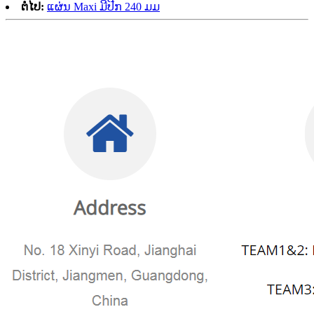
ຕໍ່ໄປ:
ແຜ່ນ Maxi ມີປີກ 240 ມມ