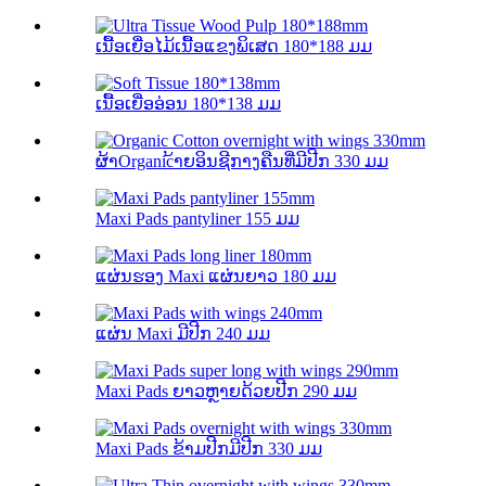
ເນື້ອເຍື່ອໄມ້ເນື້ອແຂງພິເສດ 180*188 ມມ
ເນື້ອເຍື່ອອ່ອນ 180*138 ມມ
ຜ້າOrganic້າຍອິນຊີກາງຄືນທີ່ມີປີກ 330 ມມ
Maxi Pads pantyliner 155 ມມ
ແຜ່ນຮອງ Maxi ແຜ່ນຍາວ 180 ມມ
ແຜ່ນ Maxi ມີປີກ 240 ມມ
Maxi Pads ຍາວຫຼາຍດ້ວຍປີກ 290 ມມ
Maxi Pads ຂ້າມປີກມີປີກ 330 ມມ