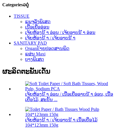
Categoriesວດູ່
TISSUE
ແພຈຸລັງພິເສດ
ເນື້ອເຍື່ອອ່ອນ
ເຈ້ຍຫ້ອງນ້ ຳ ອ່ອນ / ເຈ້ຍອາບນ້ ຳ ອ່ອນ
ເຈ້ຍຫ້ອງນ້ ຳ / ເຈ້ຍອາບນ້ ຳ
SANITARY PAD
Organic້າຍປອດສານພິດ
ແຜ່ນ Maxi
ບາງພິເສດ
ຜະລິດຕະພັນເດັ່ນ
ເຈ້ຍຫ້ອງນ້ ຳ ອ່ອນ / ເນື້ອເຍື່ອອາບນ້ ຳ ອ່ອນ, ເນື້ອ
ເຍື່ອໄມ້, ສະນັ້ນ ...
ເຈ້ຍຫ້ອງນ້ ຳ / ເຈ້ຍອາບນ້ ຳ ເນື້ອເຍື່ອໄມ້
104*123mm 150g