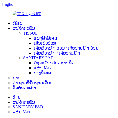
English
ເຮືອນ
ຜະລິດຕະພັນ
TISSUE
ແພຈຸລັງພິເສດ
ເນື້ອເຍື່ອອ່ອນ
ເຈ້ຍຫ້ອງນ້ ຳ ອ່ອນ / ເຈ້ຍອາບນ້ ຳ ອ່ອນ
ເຈ້ຍຫ້ອງນ້ ຳ / ເຈ້ຍອາບນ້ ຳ
SANITARY PAD
Organic້າຍປອດສານພິດ
ແຜ່ນ Maxi
ບາງພິເສດ
ຂ່າວ
ຄຳ ຖາມທີ່ຖືກຖາມເລື້ອຍ
ຕິດ​ຕໍ່​ພວກ​ເຮົາ
ບ້ານ
ຜະລິດຕະພັນ
SANITARY PAD
ແຜ່ນ Maxi