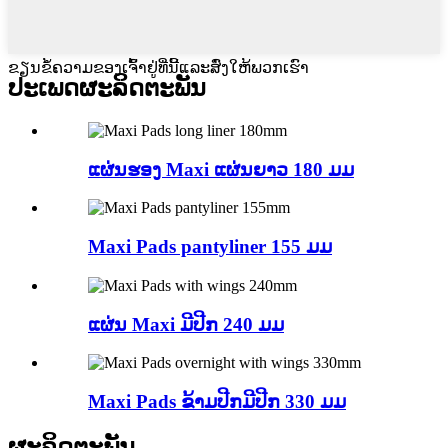
ຂຽນຂໍ້ຄວາມຂອງເຈົ້າຢູ່ທີ່ນີ້ແລະສົ່ງໃຫ້ພວກເຮົາ
ປະເພດຜະລິດຕະພັນ
ແຜ່ນຮອງ Maxi ແຜ່ນຍາວ 180 ມມ
Maxi Pads pantyliner 155 ມມ
ແຜ່ນ Maxi ມີປີກ 240 ມມ
Maxi Pads ຂ້າມປີກມີປີກ 330 ມມ
ຜະລິດຕະພັນ