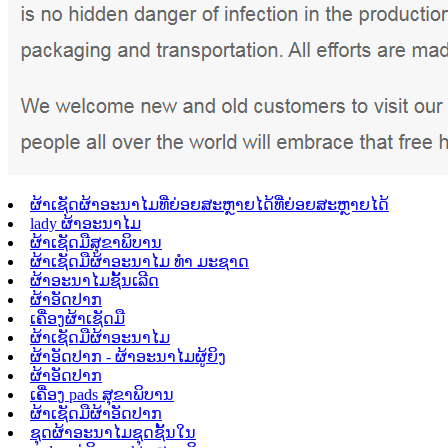
ຜ້າເຊັດຜ້າອະນາໄມທີ່ຍ່ອຍສະຫຼາຍໄດ້ທີ່ຍ່ອຍສະຫຼາຍໄດ້
lady ຜ້າອະນາໄມ
ຜ້າເຊັດມືສຸຂາພິບານ
ຜ້າເຊັດມືຜ້າອະນາໄມ ທຳ ມະຊາດ
ຜ້າອະນາໄມຊັ້ນເລີດ
ຜ້າອັດປາກ
ເຄື່ອງຜ້າເຊັດມື
ຜ້າເຊັດມືຜ້າອະນາໄມ
ຜ້າອັດປາກ - ຜ້າອະນາໄມຜູ້ຍິງ
ຜ້າອັດປາກ
ເຄື່ອງ pads ສຸຂາພິບານ
ຜ້າເຊັດມືຜ້າອັດປາກ
ຊຸດຜ້າອະນາໄມຊຸດຊັ້ນໃນ