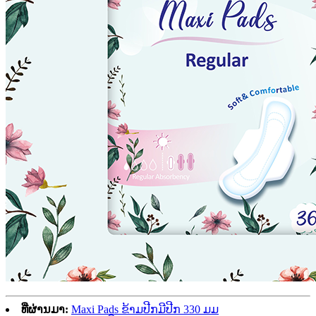
ທີ່ຜ່ານມາ:
Maxi Pads ຂ້າມປີກມີປີກ 330 ມມ