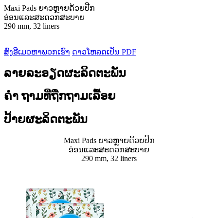
Maxi Pads ຍາວຫຼາຍດ້ວຍປີກ
ອ່ອນແລະສະດວກສະບາຍ
290 mm, 32 liners
ສົ່ງອີເມວຫາພວກເຮົາ
ດາວໂຫລດເປັນ PDF
ລາຍລະອຽດຜະລິດຕະພັນ
ຄຳ ຖາມທີ່ຖືກຖາມເລື້ອຍ
ປ້າຍຜະລິດຕະພັນ
Maxi Pads ຍາວຫຼາຍດ້ວຍປີກ
ອ່ອນແລະສະດວກສະບາຍ
290 mm, 32 liners