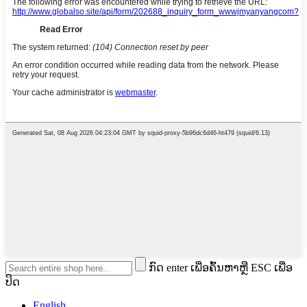
ກົດ enter ເພື່ອຄົ້ນຫາຫຼື ESC ເພື່ອ
ປິດ
English