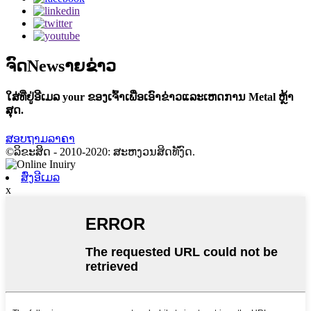
ຈົດNewsາຍຂ່າວ
ໃສ່ທີ່ຢູ່ອີເມລ your ຂອງເຈົ້າເພື່ອເອົາຂ່າວແລະເຫດການ Metal ຫຼ້າ
ສຸດ.
ສອບຖາມລາຄາ
©ລິຂະສິດ - 2010-2020: ສະຫງວນສິດທັງົດ.
ສົ່ງອີເມລ
x