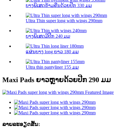
ບາງພິເສດຂ້າມຄືນດ້ວຍປີກ 330 ມມ
Ultra Thin super long with wings 290mm
ບາງພິເສດມີປີກ 240 ມມ
ແຜ່ນບາງ long ຍາວ 180 ມມ
Ultra thin pantyliner 155 ມມ
Maxi Pads ຍາວຫຼາຍດ້ວຍປີກ 290 ມມ
ລາຍລະອຽດສັ້ນ: