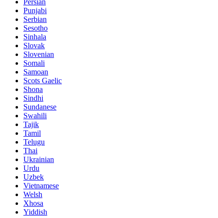
Persian
Punjabi
Serbian
Sesotho
Sinhala
Slovak
Slovenian
Somali
Samoan
Scots Gaelic
Shona
Sindhi
Sundanese
Swahili
Tajik
Tamil
Telugu
Thai
Ukrainian
Urdu
Uzbek
Vietnamese
Welsh
Xhosa
Yiddish