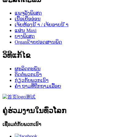
ແພຈຸລັງພິເສດ
ເນື້ອເຍື່ອອ່ອນ
ເຈ້ຍຫ້ອງນ້ ຳ / ເຈ້ຍອາບນ້ ຳ
ແຜ່ນ Maxi
ບາງພິເສດ
Organic້າຍປອດສານພິດ
ວິທີແກ້ໄຂ
ຜະລິດຕະພັນ
ຕິດ​ຕໍ່​ພວກ​ເຮົາ
ກ່ຽວ​ກັບ​ພວກ​ເຮົາ
ຄຳ ຖາມທີ່ຖືກຖາມເລື້ອຍ
ຄູ່ຮ່ວມງານໃນທົ່ວໂລກ
ເຊື່ອມຕໍ່ກັບພວກເຮົາ