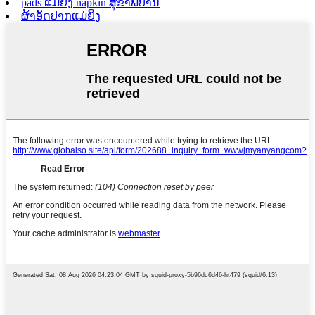
pads ແມ່ຍິງ napkin ສຸຂາພິບານ
ຜ້າອັດປາກແມ່ຍິງ