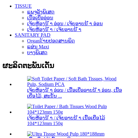
TISSUE
ແພຈຸລັງພິເສດ
ເນື້ອເຍື່ອອ່ອນ
ເຈ້ຍຫ້ອງນ້ ຳ ອ່ອນ / ເຈ້ຍອາບນ້ ຳ ອ່ອນ
ເຈ້ຍຫ້ອງນ້ ຳ / ເຈ້ຍອາບນ້ ຳ
SANITARY PAD
Organic້າຍປອດສານພິດ
ແຜ່ນ Maxi
ບາງພິເສດ
ຜະລິດຕະພັນເດັ່ນ
ເຈ້ຍຫ້ອງນ້ ຳ ອ່ອນ / ເນື້ອເຍື່ອອາບນ້ ຳ ອ່ອນ, ເນື້ອ
ເຍື່ອໄມ້, ສະນັ້ນ ...
ເຈ້ຍຫ້ອງນ້ ຳ / ເຈ້ຍອາບນ້ ຳ ເນື້ອເຍື່ອໄມ້
104*123mm 150g