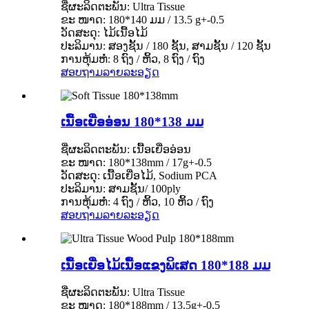
ຊື່ຜະລິດຕະພັນ: Ultra Tissue
ຂະ ໜາດ: 180*140 ມມ / 13.5 g+-0.5
ວັດສະດຸ: ໄມ້ເນື້ອໄມ້
ປະລິມານ: ສອງຊັ້ນ / 180 ຊັ້ນ, ສາມຊັ້ນ / 120 ຊັ້ນ
ການຫຸ້ມຫໍ່: 8 ຖົງ / ຫິ້ວ, 8 ຖົງ / ຖົງ
ສອບຖາມ
ລາຍລະອຽດ
ເນື້ອເຍື່ອອ່ອນ 180*138 ມມ
ຊື່ຜະລິດຕະພັນ: ເນື້ອເຍື່ອອ່ອນ
ຂະ ໜາດ: 180*138mm / 17g+-0.5
ວັດສະດຸ: ເນື້ອເຍື່ອໄມ້, Sodium PCA
ປະລິມານ: ສາມຊັ້ນ/ 100ply
ການຫຸ້ມຫໍ່: 4 ຖົງ / ຫິ້ວ, 10 ຫິ້ວ / ຖົງ
ສອບຖາມ
ລາຍລະອຽດ
ເນື້ອເຍື່ອໄມ້ເນື້ອແຂງພິເສດ 180*188 ມມ
ຊື່ຜະລິດຕະພັນ: Ultra Tissue
ຂະ ໜາດ: 180*188mm / 13.5g+-0.5