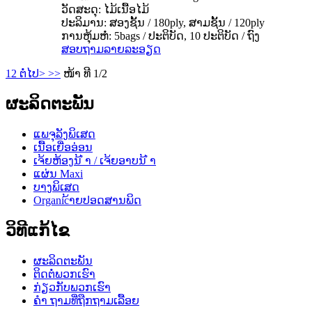
ວັດສະດຸ: ໄມ້ເນື້ອໄມ້
ປະລິມານ: ສອງຊັ້ນ / 180ply, ສາມຊັ້ນ / 120ply
ການຫຸ້ມຫໍ່: 5bags / ປະຕິບັດ, 10 ປະຕິບັດ / ຖົງ
ສອບຖາມ
ລາຍລະອຽດ
1
2
ຕໍ່ໄປ>
>>
ໜ້າ ທີ 1/2
ຜະລິດຕະພັນ
ແພຈຸລັງພິເສດ
ເນື້ອເຍື່ອອ່ອນ
ເຈ້ຍຫ້ອງນ້ ຳ / ເຈ້ຍອາບນ້ ຳ
ແຜ່ນ Maxi
ບາງພິເສດ
Organic້າຍປອດສານພິດ
ວິທີແກ້ໄຂ
ຜະລິດຕະພັນ
ຕິດ​ຕໍ່​ພວກ​ເຮົາ
ກ່ຽວ​ກັບ​ພວກ​ເຮົາ
ຄຳ ຖາມທີ່ຖືກຖາມເລື້ອຍ