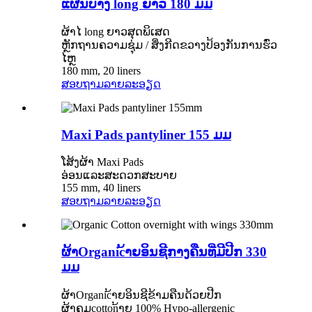
ແຜ່ນບາງ long ຍາວ 180 ມມ
ຜ້າໄ long ຍາວສຸດພິເສດ
ຫຼັກຖານຄວາມຊຸ່ມ / ສິ່ງກີດຂວາງປ້ອງກັນການຮົ່ວ
ໄຫຼ
180 mm, 20 liners
ສອບຖາມ
ລາຍລະອຽດ
Maxi Pads pantyliner 155 ມມ
ໂສ້ງຜ້າ Maxi Pads
ອ່ອນແລະສະດວກສະບາຍ
155 mm, 40 liners
ສອບຖາມ
ລາຍລະອຽດ
ຜ້າOrganic້າຍອິນຊີກາງຄືນທີ່ມີປີກ 330
ມມ
ຜ້າOrganic້າຍອິນຊີຂ້າມຄືນດ້ວຍປີກ
ຜ້າຄຸມcotton້າຍ 100% Hypo-allergenic