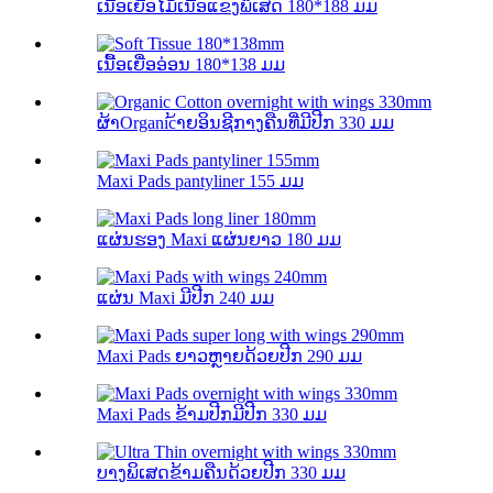
ເນື້ອເຍື່ອໄມ້ເນື້ອແຂງພິເສດ 180*188 ມມ
ເນື້ອເຍື່ອອ່ອນ 180*138 ມມ
ຜ້າOrganic້າຍອິນຊີກາງຄືນທີ່ມີປີກ 330 ມມ
Maxi Pads pantyliner 155 ມມ
ແຜ່ນຮອງ Maxi ແຜ່ນຍາວ 180 ມມ
ແຜ່ນ Maxi ມີປີກ 240 ມມ
Maxi Pads ຍາວຫຼາຍດ້ວຍປີກ 290 ມມ
Maxi Pads ຂ້າມປີກມີປີກ 330 ມມ
ບາງພິເສດຂ້າມຄືນດ້ວຍປີກ 330 ມມ