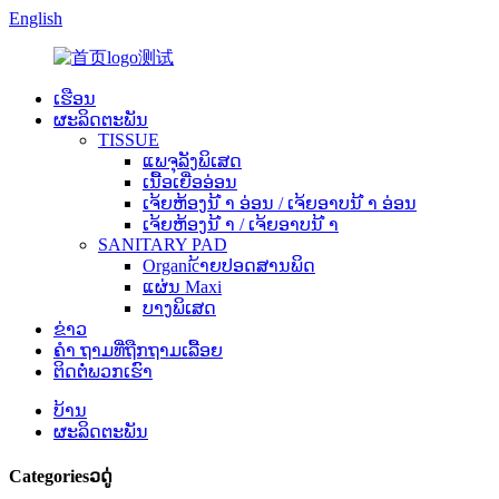
English
ເຮືອນ
ຜະລິດຕະພັນ
TISSUE
ແພຈຸລັງພິເສດ
ເນື້ອເຍື່ອອ່ອນ
ເຈ້ຍຫ້ອງນ້ ຳ ອ່ອນ / ເຈ້ຍອາບນ້ ຳ ອ່ອນ
ເຈ້ຍຫ້ອງນ້ ຳ / ເຈ້ຍອາບນ້ ຳ
SANITARY PAD
Organic້າຍປອດສານພິດ
ແຜ່ນ Maxi
ບາງພິເສດ
ຂ່າວ
ຄຳ ຖາມທີ່ຖືກຖາມເລື້ອຍ
ຕິດ​ຕໍ່​ພວກ​ເຮົາ
ບ້ານ
ຜະລິດຕະພັນ
Categoriesວດູ່