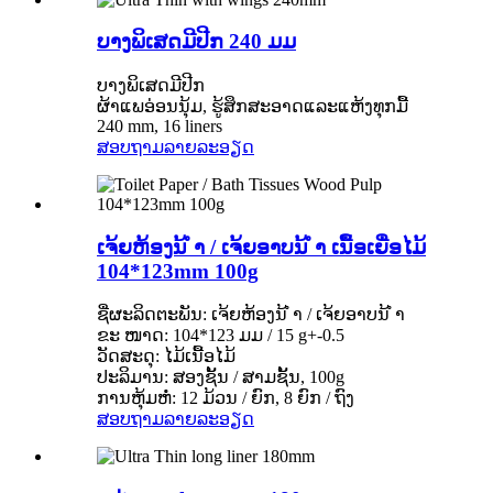
ບາງພິເສດມີປີກ 240 ມມ
ບາງພິເສດມີປີກ
ຜ້າແພອ່ອນນຸ້ມ, ຮູ້ສຶກສະອາດແລະແຫ້ງທຸກມື້
240 mm, 16 liners
ສອບຖາມ
ລາຍລະອຽດ
ເຈ້ຍຫ້ອງນ້ ຳ / ເຈ້ຍອາບນ້ ຳ ເນື້ອເຍື່ອໄມ້
104*123mm 100g
ຊື່ຜະລິດຕະພັນ: ເຈ້ຍຫ້ອງນ້ ຳ / ເຈ້ຍອາບນ້ ຳ
ຂະ ໜາດ: 104*123 ມມ / 15 g+-0.5
ວັດສະດຸ: ໄມ້ເນື້ອໄມ້
ປະລິມານ: ສອງຊັ້ນ / ສາມຊັ້ນ, 100g
ການຫຸ້ມຫໍ່: 12 ມ້ວນ / ຍົກ, 8 ຍົກ / ຖົງ
ສອບຖາມ
ລາຍລະອຽດ