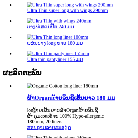
Ultra Thin super long with wings 290mm
ບາງພິເສດມີປີກ 240 ມມ
ແຜ່ນບາງ long ຍາວ 180 ມມ
Ultra thin pantyliner 155 ມມ
ຜະລິດຕະພັນ
ຜ້າOrganic້າຍອິນຊີເສັ້ນຍາວ 180 ມມ
long້າຍເສັ້ນຍາວຜ້າOrganic້າຍອິນຊີ
ຜ້າຄຸມcotton້າຍ 100% Hypo-allergenic
180 mm, 20 liners
ສອບຖາມ
ລາຍລະອຽດ