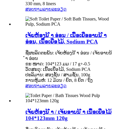
330 mm, 8 liners
ສອບຖາມ
ລາຍລະອຽດ
ເຈ້ຍຫ້ອງນ້ ຳ ອ່ອນ / ເນື້ອເຍື່ອອາບນ້ ຳ
ອ່ອນ, ເນື້ອເຍື່ອໄມ້, Sodium PCA
ຊື່ຜະລິດຕະພັນ: ເຈ້ຍຫ້ອງນ້ ຳ ອ່ອນ / ເຈ້ຍອາບນ້
ຳ ອ່ອນ
ຂະ ໜາດ: 104*123 ມມ / 17 g+-0.5
ວັດສະດຸ: ເນື້ອເຍື່ອໄມ້, Sodium PCA
ປະລິມານ: ສອງຊັ້ນ / ສາມຊັ້ນ, 100g
ການຫຸ້ມຫໍ່: 12 ມ້ວນ / ຍົກ, 8 ຍົກ / ຖົງ
ສອບຖາມ
ລາຍລະອຽດ
ເຈ້ຍຫ້ອງນ້ ຳ / ເຈ້ຍອາບນ້ ຳ ເນື້ອເຍື່ອໄມ້
104*123mm 120g