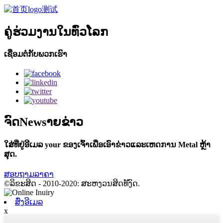
ຄູ່ຮ່ວມງານໃນທົ່ວໂລກ
ເຊື່ອມຕໍ່ກັບພວກເຮົາ
ຈົດNewsາຍຂ່າວ
ໃສ່ທີ່ຢູ່ອີເມລ your ຂອງເຈົ້າເພື່ອເອົາຂ່າວແລະເຫດການ Metal ຫຼ້າ
ສຸດ.
ສອບຖາມລາຄາ
©ລິຂະສິດ - 2010-2020: ສະຫງວນສິດທັງົດ.
ສົ່ງອີເມລ
x