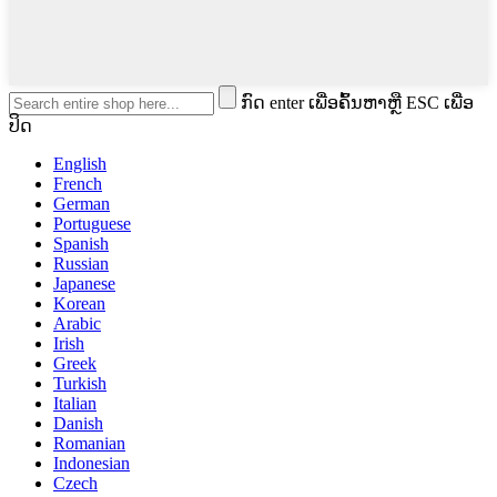
ກົດ enter ເພື່ອຄົ້ນຫາຫຼື ESC ເພື່ອ
ປິດ
English
French
German
Portuguese
Spanish
Russian
Japanese
Korean
Arabic
Irish
Greek
Turkish
Italian
Danish
Romanian
Indonesian
Czech