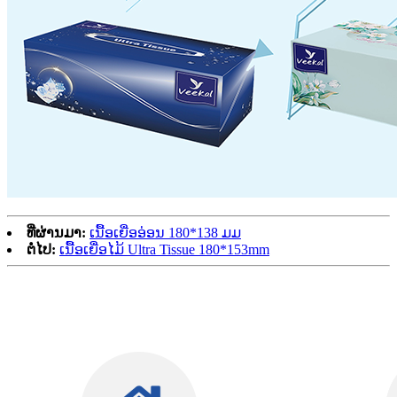
ທີ່ຜ່ານມາ:
ເນື້ອເຍື່ອອ່ອນ 180*138 ມມ
ຕໍ່ໄປ:
ເນື້ອເຍື່ອໄມ້ Ultra Tissue 180*153mm