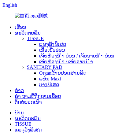
English
ເຮືອນ
ຜະລິດຕະພັນ
TISSUE
ແພຈຸລັງພິເສດ
ເນື້ອເຍື່ອອ່ອນ
ເຈ້ຍຫ້ອງນ້ ຳ ອ່ອນ / ເຈ້ຍອາບນ້ ຳ ອ່ອນ
ເຈ້ຍຫ້ອງນ້ ຳ / ເຈ້ຍອາບນ້ ຳ
SANITARY PAD
Organic້າຍປອດສານພິດ
ແຜ່ນ Maxi
ບາງພິເສດ
ຂ່າວ
ຄຳ ຖາມທີ່ຖືກຖາມເລື້ອຍ
ຕິດ​ຕໍ່​ພວກ​ເຮົາ
ບ້ານ
ຜະລິດຕະພັນ
TISSUE
ແພຈຸລັງພິເສດ