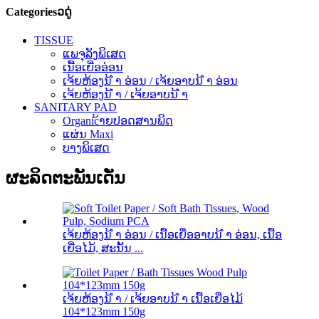
Categoriesວດູ່
TISSUE
ແພຈຸລັງພິເສດ
ເນື້ອເຍື່ອອ່ອນ
ເຈ້ຍຫ້ອງນ້ ຳ ອ່ອນ / ເຈ້ຍອາບນ້ ຳ ອ່ອນ
ເຈ້ຍຫ້ອງນ້ ຳ / ເຈ້ຍອາບນ້ ຳ
SANITARY PAD
Organic້າຍປອດສານພິດ
ແຜ່ນ Maxi
ບາງພິເສດ
ຜະລິດຕະພັນເດັ່ນ
ເຈ້ຍຫ້ອງນ້ ຳ ອ່ອນ / ເນື້ອເຍື່ອອາບນ້ ຳ ອ່ອນ, ເນື້ອ
ເຍື່ອໄມ້, ສະນັ້ນ ...
ເຈ້ຍຫ້ອງນ້ ຳ / ເຈ້ຍອາບນ້ ຳ ເນື້ອເຍື່ອໄມ້
104*123mm 150g