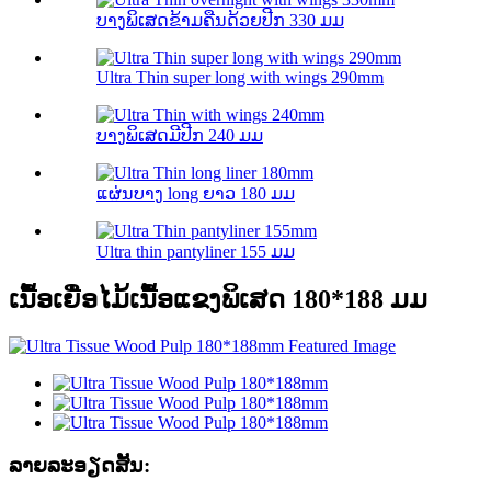
ບາງພິເສດຂ້າມຄືນດ້ວຍປີກ 330 ມມ
Ultra Thin super long with wings 290mm
ບາງພິເສດມີປີກ 240 ມມ
ແຜ່ນບາງ long ຍາວ 180 ມມ
Ultra thin pantyliner 155 ມມ
ເນື້ອເຍື່ອໄມ້ເນື້ອແຂງພິເສດ 180*188 ມມ
ລາຍລະອຽດສັ້ນ: