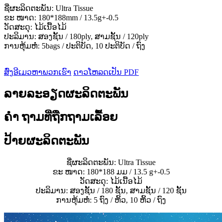
ຊື່ຜະລິດຕະພັນ: Ultra Tissue
ຂະ ໜາດ: 180*188mm / 13.5g+-0.5
ວັດສະດຸ: ໄມ້ເນື້ອໄມ້
ປະລິມານ: ສອງຊັ້ນ / 180ply, ສາມຊັ້ນ / 120ply
ການຫຸ້ມຫໍ່: 5bags / ປະຕິບັດ, 10 ປະຕິບັດ / ຖົງ
ສົ່ງອີເມວຫາພວກເຮົາ
ດາວໂຫລດເປັນ PDF
ລາຍລະອຽດຜະລິດຕະພັນ
ຄຳ ຖາມທີ່ຖືກຖາມເລື້ອຍ
ປ້າຍຜະລິດຕະພັນ
ຊື່ຜະລິດຕະພັນ: Ultra Tissue
ຂະ ໜາດ: 180*188 ມມ / 13.5 g+-0.5
ວັດສະດຸ: ໄມ້ເນື້ອໄມ້
ປະລິມານ: ສອງຊັ້ນ / 180 ຊັ້ນ, ສາມຊັ້ນ / 120 ຊັ້ນ
ການຫຸ້ມຫໍ່: 5 ຖົງ / ຫິ້ວ, 10 ຫິ້ວ / ຖົງ