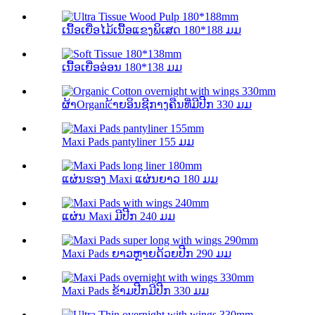
ເນື້ອເຍື່ອໄມ້ເນື້ອແຂງພິເສດ 180*188 ມມ
ເນື້ອເຍື່ອອ່ອນ 180*138 ມມ
ຜ້າOrganic້າຍອິນຊີກາງຄືນທີ່ມີປີກ 330 ມມ
Maxi Pads pantyliner 155 ມມ
ແຜ່ນຮອງ Maxi ແຜ່ນຍາວ 180 ມມ
ແຜ່ນ Maxi ມີປີກ 240 ມມ
Maxi Pads ຍາວຫຼາຍດ້ວຍປີກ 290 ມມ
Maxi Pads ຂ້າມປີກມີປີກ 330 ມມ